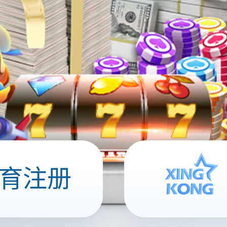
”到“霍姆格伦式”的进化
，与当时联盟的进攻节奏和投篮选择密不可分。他更多依靠中距
立在现代篮球“空间至上的理念之上。他不仅能在弧顶接球就投，
防守者难以判断其下一步动作。更重要的是，霍姆格伦的投篮弧线更
队的外线战术选择变得更加丰富，也为霍姆格伦在关键时刻赢得
角色定位