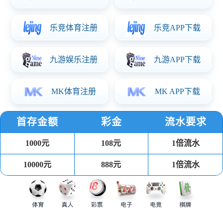
欧盟知识产权局（EUIPO）最新发布的年度报告显
示，在欧洲经济区（EEA）内，姆巴佩和亚马尔两位
新生代足球明星的商标注册数量已正式超越梅西和C
罗。这一数据不仅反映出足坛商业价值的代际更迭，
也揭示了年轻球员如何通过品牌建设抢占商业高地。