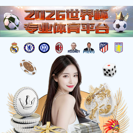
注册入口
拼搏官网入口
APP与网页版入
口｜畅享全球体育赛事与数据
服务
欢迎访问
拼搏官网入口
，提供全面覆盖足球、
篮球、电竞等项目的赛事资讯与数据内容， 支
持
APP下载
与
网页使用
，每日同步更新千场比
赛，聚焦热门体育内容， 助您轻松获取赛事动
态，掌握比赛节奏。