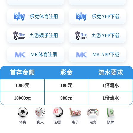
法律法规要求或监管部门依法调取
五、信息保护措施
平台采用多重防护机制确保拼搏官网入口服务中您的数据安全，
包括但不限于：
HTTPS 加密传输
权限分级与访问控制
系统审计与异常行为识别
六、用户权利
您拥有以下数据权利：
访问、更正、删除个人信息
申请注销账户或停止使用服务
关闭授权功能如位置服务或通知